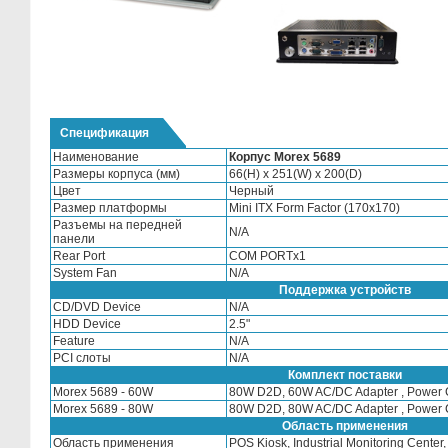
Спецификация
Наименование
Корпус Morex 5689
Размеры корпуса (мм)
66(H) x 251(W) x 200(D)
Цвет
Черный
Размер платформы
Mini ITX Form Factor (170х170)
Разъемы на передней
N/A
панели
Rear Port
COM PORTx1
System Fan
N/A
Поддержка устройств
CD/DVD Device
N/A
HDD Device
2.5"
Feature
N/A
PCI слоты
N/A
Комплект поставки
Morex 5689 - 60W
80W D2D, 60W AC/DC Adapter , Power C
Morex 5689 - 80W
80W D2D, 80W AC/DC Adapter , Power C
Область применения
Область применения
POS Kiosk, Industrial Monitoring Center,